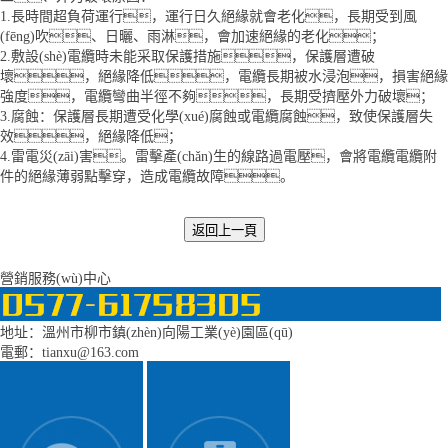
1.長時間超負荷運行，運行日久絕緣就會老化，長期受到風
(fēng)吹、日曬、雨淋，會加速絕緣的老化；
2.敷設(shè)電纜時未能采取保護措施，保護層遭破
壞，絕緣降低，電纜長期被水浸泡，損害絕緣
強度，電纜彎曲半徑不夠，長期受擠壓外力破壞；
3.腐蝕：保護層長期遭受化學(xué)腐蝕或電纜腐蝕，致使保護層失
效，絕緣降低；
4.雷電災(zāi)害。雷擊產(chǎn)生的線路過電壓，會將電纜電纜附
件的絕緣薄弱點擊穿，造成電纜故障。
營銷服務(wù)中心
地址：溫州市柳市鎮(zhèn)向陽工業(yè)園區(qū)
電郵：tianxu@163.com