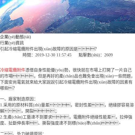
企業(yè)動態(tài)
行業(yè)資訊
引起冷縮電纜附件出現(xiàn)故障的原因是？
時間：2019-12-30 11:57:45 點擊數(shù)：2609
冷縮電纜附件
憑借自身性能優(yōu)勢，很快就在市場上打開了一片自己
的市場，但是再好的產(chǎn)品也難免會出現(xiàn)一些問題，
下面安尚電氣就來給大家說說引起冷縮電纜附件出現(xiàn)故障的因素有
哪些？
一、廠家制造原因：
1.采用的原材料質(zhì)量差，密封性差，絕緣膠容易溶
解，開裂；
2.生產(chǎn)工藝達不到要求，電纜附件絕緣性能差，拉伸強
度、扯斷伸長率、撕裂強度達不到標(biāo)準(zhǔn)。
二、外力破壞原因：